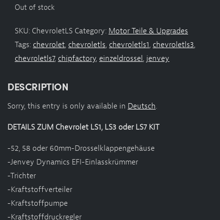
Shop
Out of stock
Appointment
SKU:
ChevroletLS
Category:
Motor Teile & Upgrades
Tags:
chevrolet
,
chevroletls
,
chevroletls1
,
chevroletls3
,
chevroletls7
,
chipfactory
,
einzeldrossel
,
jenvey
DESCRIPTION
Sorry, this entry is only available in
Deutsch
.
DETAILS ZUM Chevrolet LS1, LS3 oder LS7 KIT
-52, 58 oder 60mm-Drosselklappengehäuse
-Jenvey Dynamics EFI-Einlasskrümmer
-Trichter
-Kraftstoffverteiler
-Kraftstoffpumpe
-Kraftstoffdruckregler