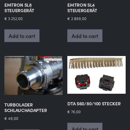
EMTRON SL8
EMTRON SL4
STEUERGERÄT
STEUERGERÄT
€
3.252,00
€
2.869,00
Add to cart
Add to cart
DTA S60/80/100 STECKER
TURBOLADER
SCHLAUCHADAPTER
€
76,00
€
49,00
Add to cart