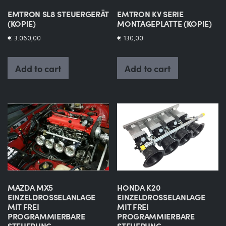
EMTRON SL8 STEUERGERÄT
EMTRON KV SERIE
(KOPIE)
MONTAGEPLATTE (KOPIE)
€
3.060,00
€
130,00
Add to cart
Add to cart
MAZDA MX5
HONDA K20
EINZELDROSSELANLAGE
EINZELDROSSELANLAGE
MIT FREI
MIT FREI
PROGRAMMIERBARE
PROGRAMMIERBARE
STEUERUNG
STEUERUNG