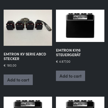
EMTRON KV16
EMTRON KV SERIE ABCD
STEUERGERÄT
STECKER
€
4.877,00
€
180,00
Add to cart
Add to cart