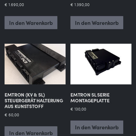
€
1.690,00
€
1.390,00
In den Warenkorb
In den Warenkorb
EMTRON (KV & SL)
EMTRON SL SERIE
STEUERGERÄT HALTERUNG
MONTAGEPLATTE
AUS KUNSTSTOFF
€
130,00
€
60,00
In den Warenkorb
In den Warenkorb