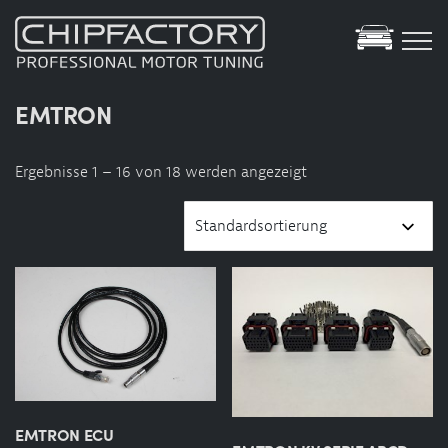
Tuning Datenbank
EMTRON
Showroom
Ergebnisse 1 – 16 von 18 werden angezeigt
YouTube
Services
Motortuning
Specials
Motorsport
Green-Tuning
Elektro Hybrid Service
Leistungsprüfstand
EMTRON ECU