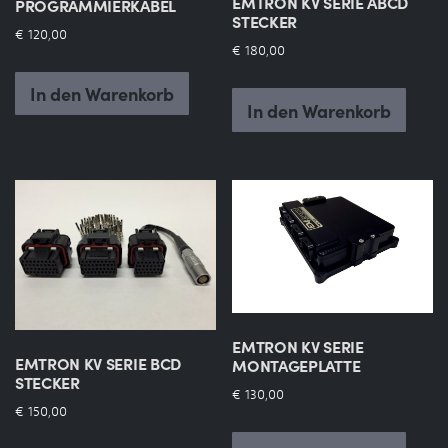
EMTRON KV SERIE ABCD
PROGRAMMIERKABEL
Shop
STECKER
€
120,00
€
180,00
Termin
In den Warenkorb
In den Warenkorb
EMTRON KV SERIE
EMTRON KV SERIE BCD
MONTAGEPLATTE
STECKER
€
130,00
€
150,00