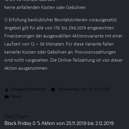
Shop
Keine anfallenden Kosten oder Gebühren
Termin
1) Erfüllung banküblicher Bonitätskriterien vorausgesetzt.
Angebot gilt für alle von 17.6. bis 29.6.2019 eingereichten
Finanzierungen der ausgewählten Aktionsvariante mit einer
Laufzeit von 12 – 36 Monaten. Für diese Variante fallen
keinerlei Kosten oder Gebühren an. Provisionszahlungen
sind nicht vorgesehen. Die Online-Teilzahlung ist von dieser
Aktion ausgenommen.
Posted
Dragisa Milenkovic
Donnerstag, der 13. Juni 2019
by
Posted
News
in
BEITRAGSNAVIGATION
Next
Next Post
Black Friday 0 % Aktion von 25.11.2019 bis 2.12.2019
post: