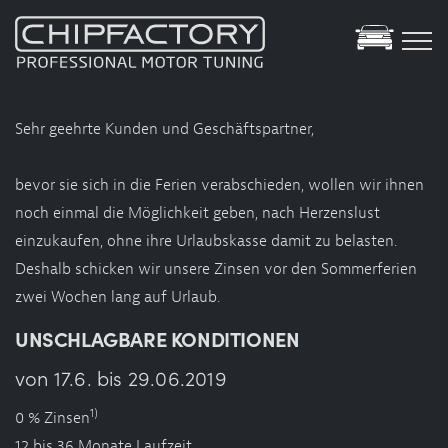
Tuning Datenbank
Sehr geehrte Kunden und Geschäftspartner,
Showroom
bevor sie sich in die Ferien verabschieden, wollen wir ihnen
YouTube
noch einmal die Möglichkeit geben, nach Herzenslust
Services
einzukaufen, ohne ihre Urlaubskasse damit zu belasten.
Deshalb schicken wir unsere Zinsen vor den Sommerferien
Motortuning
zwei Wochen lang auf Urlaub.
Specials
UNSCHLAGBARE
KONDITIONEN
Motorsport
Green-Tuning
von 17.6. bis 29.06.2019
Elektro Hybrid Service
1)
0 % Zinsen
Leistungsprüfstand
12 bis 36 Monate Laufzeit